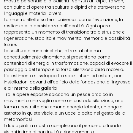
mostra personale alla Galleria Tsai-Yun di Taipei, Taiwan,
con quindici opere tra sculture e dipinti che attraversano
linguaggi e materiali diversi.
La mostra riflette su temi universali come l’evoluzione, la
resilienza e la persistenza dell’identità. Ogni opera
rappresenta un momento di transizione tra distruzione e
rigenerazione, stabilità e movimento, memoria e possibilità
future.
Le sculture alcune cinetiche, altre statiche ma
concettualmente dinamiche, si presentano come
contenitori di energia in trasformazione, capaci di evocare il
passaggio del tempo e la forza silenziosa della materia.
L’allestimento si sviluppa tra spazi interni ed esterni, con
installazioni davanti all’edificio della fondazione, all’ingresso
e all’interno della galleria.
Tra le opere esposte spiccano un pesce arcaico in
movimento che veglia come un custode silenzioso, una
forma ricostruita che emana energia latente, un angelo
astratto in quiete vitale, e un uccello colto nel gesto della
metamorfosi.
I due dipinti in mostra completano il percorso offrendo
visioni intime di continuità e rinnovamento.