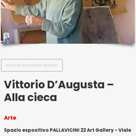
il mio account
Exibart.service - Exibartlab srl Via Placido Zurla 49b - 00176 Roma
- P.IVA 14105351002
torna ai comunicati stampa
Vittorio D’Augusta –
Alla cieca
Arte
Spazio espositivo PALLAVICINI 22 Art Gallery - Viale