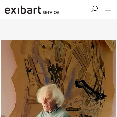
exibart job
comunicati stampa
shop
abbonamento
onpaper digital
exibart team
exibart.com
contatti
termini e condizioni
privacy