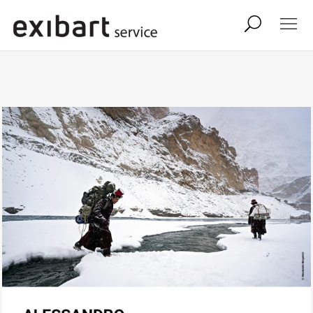
exibart job
comunicati stampa
shop
abbonamento
onpaper digital
exibart team
exibart.com
contatti
termini e condizioni
privacy