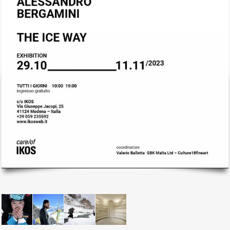
il mio account
Exibart.service - Exibartlab srl Via Placido Zurla 49b - 00176 Roma
- P.IVA 14105351002