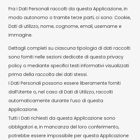
Fra i Dati Personali raccolti da questa Applicazione, in
il mio account
modo autonomo o tramite terze parti, ci sono: Cookie,
Dati di utilizzo, nome, cognome, email, username e
Exibart.service - Exibartlab srl Via Placido Zurla 49b - 00176 Roma
immagine.
- P.IVA 14105351002
Dettagli completi su ciascuna tipologia di dati raccolti
sono forniti nelle sezioni dedicate di questa privacy
policy o mediante specifici testi informativi visualizzati
prima della raccolta dei dati stessi.
I Dati Personali possono essere liberamente forniti
dall’Utente o, nel caso di Dati di Utilizzo, raccolti
automaticamente durante l’uso di questa
Applicazione.
Tutti i Dati richiesti da questa Applicazione sono
obbligatori e, in mancanza del loro conferimento,
potrebbe essere impossibile per questa Applicazione