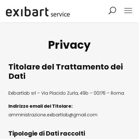
exibart job
comunicati stampa
Privacy
shop
abbonamento
Titolare del Trattamento dei
onpaper digital
Dati
exibart team
exibart.com
Exibartlab srl – Via Placido Zurla, 49b – 00176 – Roma
Indirizzo email del Titolare:
contatti
amministrazione.exibartlab@gmail.com
termini e condizioni
Tipologie di Dati raccolti
privacy