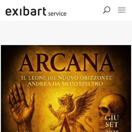
exibart job
comunicati stampa
shop
abbonamento
onpaper digital
exibart team
exibart.com
contatti
termini e condizioni
privacy