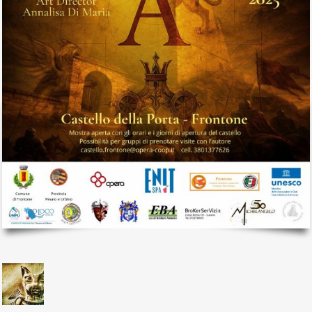
il mio account
Exibart.service - Exibartlab srl Via Placido Zurla 49b - 00176 Roma
- P.IVA 14105351002