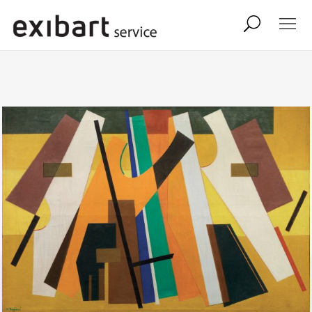
exibart job
comunicati stampa
shop
abbonamento
onpaper digital
exibart team
exibart.com
contatti
termini e condizioni
privacy