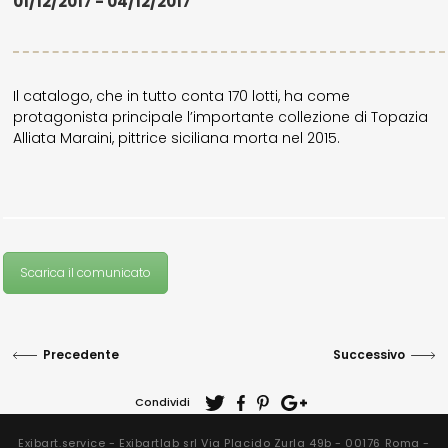
01/12/2017 - 04/12/2017
Il catalogo, che in tutto conta 170 lotti, ha come
protagonista principale l’importante collezione di Topazia
Alliata Maraini, pittrice siciliana morta nel 2015.
Scarica il comunicato
Precedente
Successivo
Condividi
Exibart.service - Exibartlab srl Via Placido Zurla 49b - 00176 Roma -