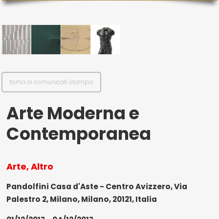
il mio account
Exibart.service - Exibartlab srl Via Placido Zurla 49b - 00176 Roma
- P.IVA 14105351002
torna ai comunicati stampa
Arte Moderna e
Contemporanea
Arte, Altro
Pandolfini Casa d'Aste - Centro Avizzero, Via
Palestro 2, Milano, Milano, 20121, Italia