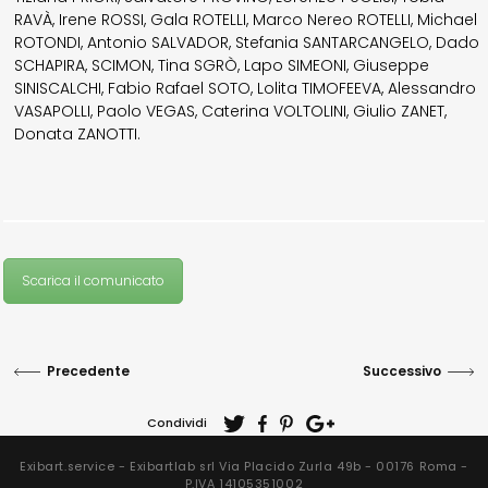
RAVÀ, Irene ROSSI, Gala ROTELLI, Marco Nereo ROTELLI, Michael
ROTONDI, Antonio SALVADOR, Stefania SANTARCANGELO, Dado
SCHAPIRA, SCIMON, Tina SGRÒ, Lapo SIMEONI, Giuseppe
SINISCALCHI, Fabio Rafael SOTO, Lolita TIMOFEEVA, Alessandro
VASAPOLLI, Paolo VEGAS, Caterina VOLTOLINI, Giulio ZANET,
Donata ZANOTTI.
Scarica il comunicato
Precedente
Successivo
Condividi
Exibart.service - Exibartlab srl Via Placido Zurla 49b - 00176 Roma -
P.IVA 14105351002