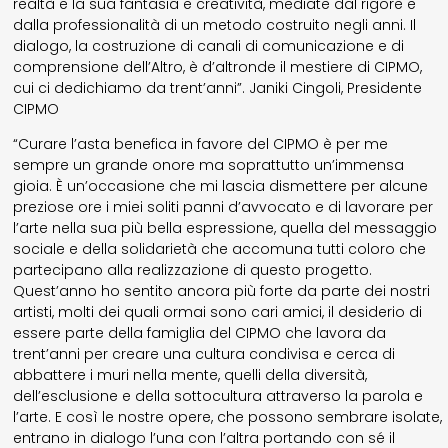
realtà e la sua fantasia e creatività, mediate dal rigore e
dalla professionalità di un metodo costruito negli anni. Il
dialogo, la costruzione di canali di comunicazione e di
comprensione dell’Altro, è d’altronde il mestiere di CIPMO,
cui ci dedichiamo da trent’anni”. Janiki Cingoli, Presidente
CIPMO
“Curare l’asta benefica in favore del CIPMO è per me
sempre un grande onore ma soprattutto un’immensa
gioia. È un’occasione che mi lascia dismettere per alcune
preziose ore i miei soliti panni d’avvocato e di lavorare per
l’arte nella sua più bella espressione, quella del messaggio
sociale e della solidarietà che accomuna tutti coloro che
partecipano alla realizzazione di questo progetto.
Quest’anno ho sentito ancora più forte da parte dei nostri
artisti, molti dei quali ormai sono cari amici, il desiderio di
essere parte della famiglia del CIPMO che lavora da
trent’anni per creare una cultura condivisa e cerca di
abbattere i muri nella mente, quelli della diversità,
dell’esclusione e della sottocultura attraverso la parola e
l’arte. E così le nostre opere, che possono sembrare isolate,
entrano in dialogo l’una con l’altra portando con sé il