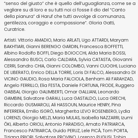
“senso del giusto” che è quello dell’uguaglianza, come se a
vegliare su di loro e su tutti noi ci fosse il dio del “Canto
della pianura” di Haruf che tutti avvolge di comunanza,
gentilezza, coraggio e compassione”. Gloria Gatti,
Curatrice.
Artisti: Vittorio AMADIO, Mario ARLATI, Ugo ATTARDI, Maryam
BAKHTIARI, Gianni BERENGO GARDIN, Francesca BOFFETTI,
Albino Rodolfo BOFFI, Diego BOIOCCHI, Alda Maria BOSSI,
Alessandro BUSCI, Carlo CALDARA, Sylvia CATASTA, Giovanni
CERRI, Sandro CHIA, Gianni COLOMBO, Vanni CUOGHI, Luciano
DE LIBERATO, Enrico DELLA TORRE, Loris DI FALCO, Alessandro DI
VICINO GAUDIO, Rosa Maria FALCIOLA, Benham Ali FARAHZAD,
Angelo FERRILLO, Elia FESTA, Daniele FORTUNA, FRODE, Ruggero
GABBAI, Giorgio GALIMBERTI, Omar GALLIANI, Leonardo
GAMBINI, Salvatore GARAU, Luca GASTALDO, Luca GRECHI,
Riccardo GUSMAROLI, Ali HASSOUN, Maurice HENRY, Pina
INFERRERA, Emilio ISGRÒ, Margherita LEVO ROSENBERG, Lydia
LORENZI, Giorgio MELZI, Maria MULAS, Isabella NAZZARRI, Izumi
ŌKI, Alberto ORIOLI, Antonio PARADISO, Amato PATRIARCA,
Francesco PATRIARCA, Guido PERUZ, Lele PICÀ, Tom PORTA,
Tiziana PRIORI, Salvatore PROVINO, Lorenzo PUGLISI, Tobia