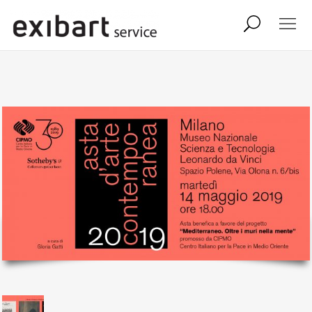
exibart job
comunicati stampa
shop
abbonamento
onpaper digital
exibart team
exibart.com
contatti
termini e condizioni
privacy