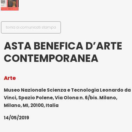
il mio account
torna ai comunicati stampa
Exibart.service - Exibartlab srl Via Placido Zurla 49b - 00176 Roma
- P.IVA 14105351002
ASTA BENEFICA D’ARTE
CONTEMPORANEA
Arte
Museo Nazionale Scienza e Tecnologia Leonardo da
Vinci, Spazio Polene, Via Olona n. 6/bis. Milano,
Milano, MI, 20100, Italia
14/05/2019