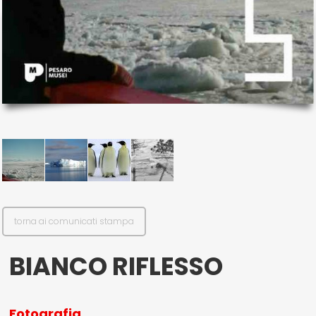
il mio account
Exibart.service - Exibartlab srl Via Placido Zurla 49b - 00176 Roma
- P.IVA 14105351002
torna ai comunicati stampa
BIANCO RIFLESSO
Fotografia