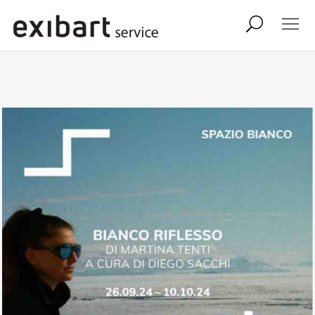
exibart job
comunicati stampa
shop
abbonamento
onpaper digital
exibart team
exibart.com
contatti
termini e condizioni
privacy