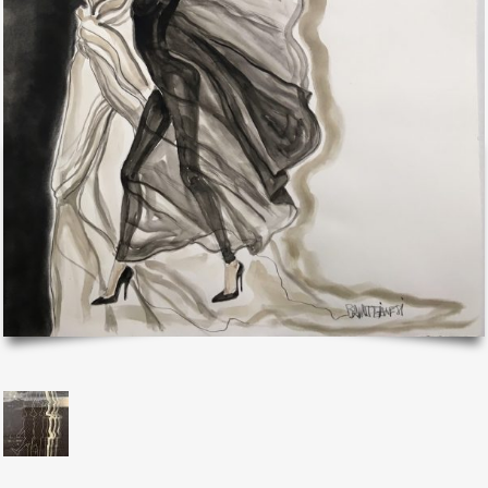
il mio account
Exibart.service - Exibartlab srl Via Placido Zurla 49b - 00176 Roma
- P.IVA 14105351002