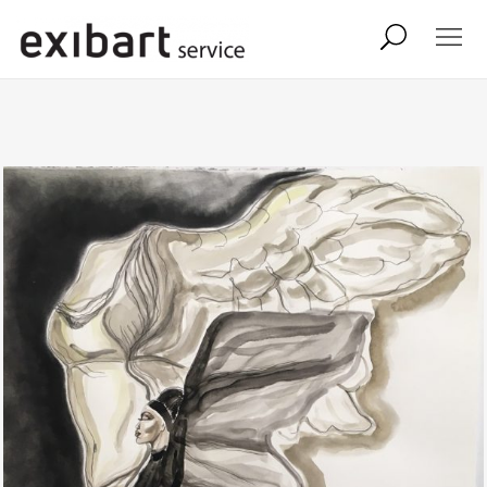
exibart job
comunicati stampa
shop
abbonamento
onpaper digital
exibart team
exibart.com
contatti
termini e condizioni
privacy