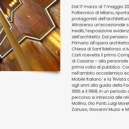
Dal 17 marzo al 7 maggio 2025
Politecnico di Milano, riporta
protagonisti dell’architett
Attraverso un’eccezionale sel
inediti, l’esposizione evidenz
dell'architetto. Dal pensier
Primario all’opera architet
Chiesa di Sant’Ildefonso a M
Carli ricevette il primo Com
di Cassina – alla personale 
prima volta al pubblico. Coro
nell’ambito accademico ed ed
Mobile Italiano' e la 'Rivista
agli anni alla guida della Fac
1965 e il 1968, in un periodo 
percorso si intreccia alle r
Mollino, Gio Ponti, Luigi Mo
Zanuso, Giovanni Muzio e Ma