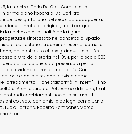
, la mostra 'Carlo De Carli Corollario', al
 in primo piano l’opera di De Carli, tra i
ura e del design italiano del secondo dopoguerra.
ezione di materiali originali, molti dei quali
ia la ricchezza e l’attualità della figura
o progettuale sintetizzato nel concetto di Spazio
tonica di cui restano straordinari esempi come la
ilano; dal contributo al design industriale – De
passo d’Oro della storia, nel 1954, per la sedia 683
ricerca pittorica che sarà presentata per la
llario evidenzia anche il ruolo di De Carli
itoriale, dalla direzione di riviste come 'Il
 dell’arredamento' – che trasformò in 'Interni' – fino
oltà di Architettura del Politecnico di Milano, tra il
di profondi cambiamenti sociali e culturali. Il
elazioni coltivate con amici e colleghi come Carlo
retti, Lucio Fontana, Roberto Sambonet, Marco
rio Sironi.