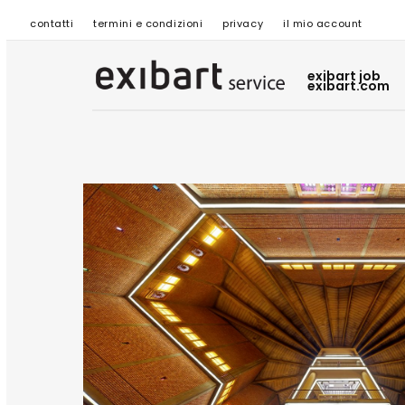
contatti
termini e condizioni
privacy
il mio account
exibart job
exibart.com