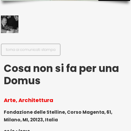
il mio account
Exibart.service - Exibartlab srl Via Placido Zurla 49b - 00176 Roma
- P.IVA 14105351002
torna ai comunicati stampa
Cosa non si fa per una
Domus
Arte, Architettura
Fondazione delle Stelline, Corso Magenta, 61,
Milano, MI, 20123, Italia