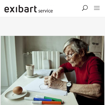
exibart job
comunicati stampa
shop
abbonamento
onpaper digital
exibart team
exibart.com
contatti
termini e condizioni
privacy