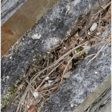
il mio account
Exibart.service - Exibartlab srl Via Placido Zurla 49b - 00176 Roma
- P.IVA 14105351002