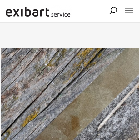
exibart job
comunicati stampa
shop
abbonamento
onpaper digital
exibart team
exibart.com
contatti
termini e condizioni
privacy