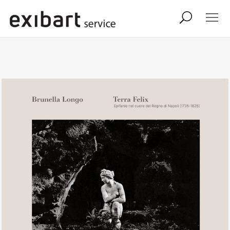
exibart job
comunicati stampa
shop
abbonamento
onpaper digital
exibart team
exibart.com
contatti
termini e condizioni
privacy