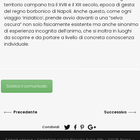
territorio campano tra il XVIII e il XIX secolo, epoca di gesta
del regno borbonico di Napoli. Anche questo, come ogni
viaggio ‘iniziatico’, prende avvio davanti a una “selva
oscura” non solo fisicamente esistente ma anche sinonimo
di esperienza incognita dell’animo, che si inoltra in luoghi
da scoprire e da portare a livello di concreta conoscenza
individuale.
Scarica il comunicato
Precedente
Successivo
Condividi
Exibart.service - Exibartlab srl Via Placido Zurla 49b - 00176 Roma -