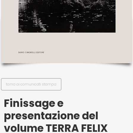
il mio account
Exibart.service - Exibartlab srl Via Placido Zurla 49b - 00176 Roma
- P.IVA 14105351002
torna ai comunicati stampa
Finissage e
presentazione del
volume TERRA FELIX