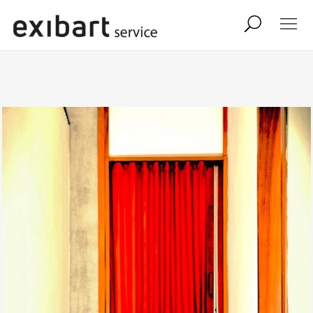
exibart job
comunicati stampa
shop
abbonamento
onpaper digital
exibart team
exibart.com
contatti
termini e condizioni
privacy