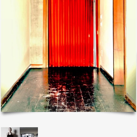
il mio account
Exibart.service - Exibartlab srl Via Placido Zurla 49b - 00176 Roma
- P.IVA 14105351002