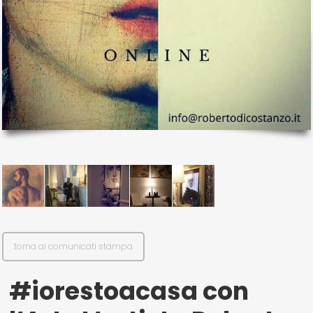
il mio account
Exibart.service - Exibartlab srl Via Placido Zurla 49b - 00176 Roma
- P.IVA 14105351002
torna ai comunicati stampa
#iorestoacasa con