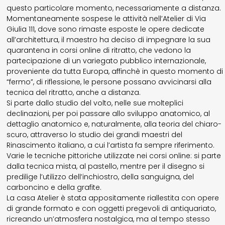
questo particolare momento, necessariamente a distanza.
Momentaneamente sospese le attività nell’Atelier di Via
Giulia 111, dove sono rimaste esposte le opere dedicate
all’architettura, il maestro ha deciso di impegnare la sua
quarantena in corsi online di ritratto, che vedono la
partecipazione di un variegato pubblico internazionale,
proveniente da tutta Europa, affinchè in questo momento di
“fermo”, di riflessione, le persone possano avvicinarsi alla
tecnica del ritratto, anche a distanza.
Si parte dallo studio del volto, nelle sue molteplici
declinazioni, per poi passare allo sviluppo anatomico, al
dettaglio anatomico e, naturalmente, alla teoria del chiaro-
scuro, attraverso lo studio dei grandi maestri del
Rinascimento italiano, a cui l’artista fa sempre riferimento.
Varie le tecniche pittoriche utilizzate nei corsi online: si parte
dalla tecnica mista, al pastello, mentre per il disegno si
predilige l’utilizzo dell’inchiostro, della sanguigna, del
carboncino e della grafite.
La casa Atelier è stata appositamente riallestita con opere
di grande formato e con oggetti pregevoli di antiquariato,
ricreando un’atmosfera nostalgica, ma al tempo stesso