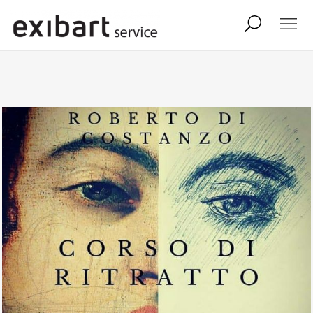
exibart job
comunicati stampa
shop
abbonamento
onpaper digital
exibart team
exibart.com
contatti
termini e condizioni
privacy