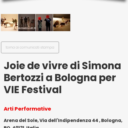
il mio account
Exibart.service - Exibartlab srl Via Placido Zurla 49b - 00176 Roma
- P.IVA 14105351002
torna ai comunicati stampa
Joie de vivre di Simona
Bertozzi a Bologna per
VIE Festival
Arti Performative
Arena del Sole, Via dell'Indipendenza 44 , Bologna,
BO, 40121, Italia