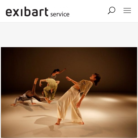
exibart job
comunicati stampa
shop
abbonamento
onpaper digital
exibart team
exibart.com
contatti
termini e condizioni
privacy