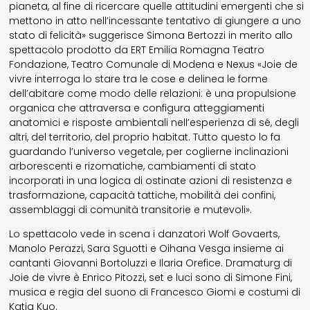
pianeta, al fine di ricercare quelle attitudini emergenti che si
mettono in atto nell’incessante tentativo di giungere a uno
stato di felicità» suggerisce Simona Bertozzi in merito allo
spettacolo prodotto da ERT Emilia Romagna Teatro
Fondazione, Teatro Comunale di Modena e Nexus «Joie de
vivre interroga lo stare tra le cose e delinea le forme
dell’abitare come modo delle relazioni: è una propulsione
organica che attraversa e configura atteggiamenti
anatomici e risposte ambientali nell’esperienza di sé, degli
altri, del territorio, del proprio habitat. Tutto questo lo fa
guardando l’universo vegetale, per coglierne inclinazioni
arborescenti e rizomatiche, cambiamenti di stato
incorporati in una logica di ostinate azioni di resistenza e
trasformazione, capacità tattiche, mobilità dei confini,
assemblaggi di comunità transitorie e mutevoli».
Lo spettacolo vede in scena i danzatori Wolf Govaerts,
Manolo Perazzi, Sara Sguotti e Oihana Vesga insieme ai
cantanti Giovanni Bortoluzzi e Ilaria Orefice. Dramaturg di
Joie de vivre è Enrico Pitozzi, set e luci sono di Simone Fini,
musica e regia del suono di Francesco Giomi e costumi di
Katia Kuo.