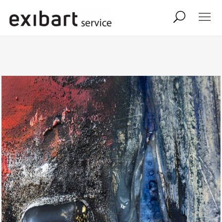
exibart job
comunicati stampa
shop
abbonamento
onpaper digital
exibart team
exibart.com
contatti
termini e condizioni
privacy