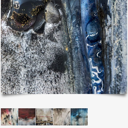
il mio account
Exibart.service - Exibartlab srl Via Placido Zurla 49b - 00176 Roma
- P.IVA 14105351002