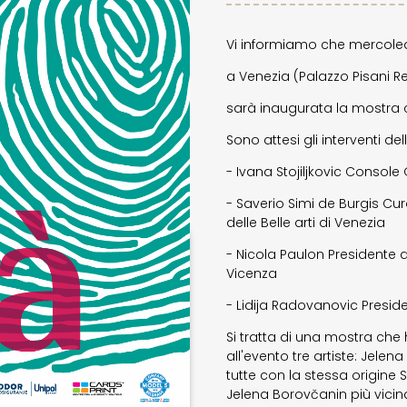
Vi informiamo che mercoledì 
a Venezia (Palazzo Pisani R
sarà inaugurata la mostra co
Sono attesi gli interventi del
- Ivana Stojiljkovic Console
- Saverio Simi de Burgis Cu
delle Belle arti di Venezia
- Nicola Paulon Presidente d
Vicenza
- Lidija Radovanovic Presiden
Si tratta di una mostra che
all'evento tre artiste: Jele
tutte con la stessa origine S
Jelena Borovčanin più vicina 