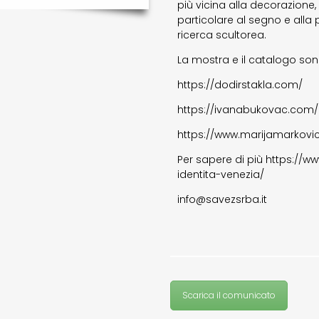
più vicina alla decorazione
particolare al segno e alla 
ricerca scultorea.
La mostra e il catalogo sono
https://dodirstakla.com/
https://ivanabukovac.com/i
https://www.marijamarkovi
Per sapere di più https://ww
identita-venezia/
info@savezsrba.it
Scarica il comunicato