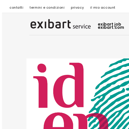
contatti
termini e condizioni
privacy
il mio account
exibart job
exibart.com