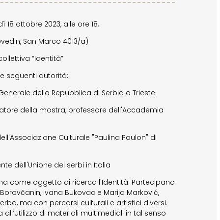
18 ottobre 2023, alle ore 18,
evedin, San Marco 4013/a)
llettiva “Identità”
le seguenti autorità:
 Generale della Repubblica di Serbia a Trieste
ratore della mostra, professore dell'Accademia
ell'Associazione Culturale "Paulina Paulon" di
te dell'Unione dei serbi in Italia
 ha come oggetto di ricerca l'Identità. Partecipano
na Borovčanin, Ivana Bukovac e Marija Marković,
erba, ma con percorsi culturali e artistici diversi.
all’utilizzo di materiali multimediali in tal senso