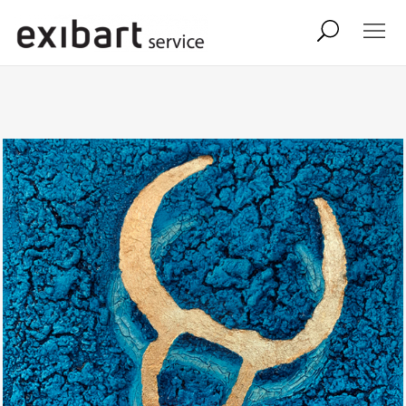
exibart job
comunicati stampa
shop
abbonamento
onpaper digital
exibart team
exibart.com
contatti
termini e condizioni
privacy