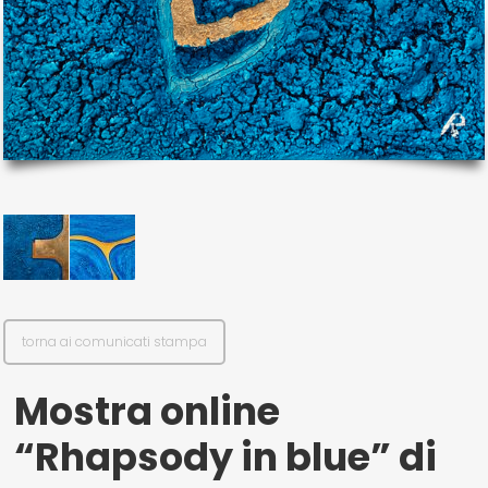
il mio account
Exibart.service - Exibartlab srl Via Placido Zurla 49b - 00176 Roma
- P.IVA 14105351002
torna ai comunicati stampa
Mostra online
“Rhapsody in blue” di