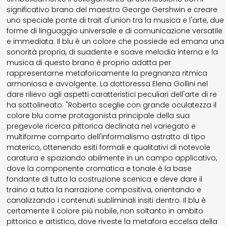
significativo brano del maestro George Gershwin e creare
uno speciale ponte di trait d'union tra la musica e l'arte, due
forme di linguaggio universale e di comunicazione versatile
e immediata. Il blu è un colore che possiede ed emana una
sonorità propria, di suadente e soave melodia interna e la
musica di questo brano è proprio adatta per
rappresentarne metaforicamente la pregnanza ritmica
armoniosa e avvolgente. La dottoressa Elena Gollini nel
dare rilievo agli aspetti caratteristici peculiari dell'arte di re
ha sottolineato: "Roberto sceglie con grande oculatezza il
colore blu come protagonista principale della sua
pregevole ricerca pittorica declinata nel variegato e
multiforme comparto dell'informalismo astratto di tipo
materico, ottenendo esiti formali e qualitativi di notevole
caratura e spaziando abilmente in un campo applicativo,
dove la componente cromatica e tonale è la base
fondante di tutta la costruzione scenica e deve dare il
traino a tutta la narrazione compositiva, orientando e
canalizzando i contenuti subliminali insiti dentro. Il blu è
certamente il colore più nobile, non soltanto in ambito
pittorico e artistico, dove riveste la metafora eccelsa della