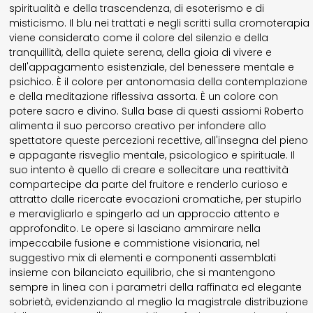
spiritualità e della trascendenza, di esoterismo e di
misticismo. Il blu nei trattati e negli scritti sulla cromoterapia
viene considerato come il colore del silenzio e della
tranquillità, della quiete serena, della gioia di vivere e
dell'appagamento esistenziale, del benessere mentale e
psichico. È il colore per antonomasia della contemplazione
e della meditazione riflessiva assorta. È un colore con
potere sacro e divino. Sulla base di questi assiomi Roberto
alimenta il suo percorso creativo per infondere allo
spettatore queste percezioni recettive, all'insegna del pieno
e appagante risveglio mentale, psicologico e spirituale. Il
suo intento è quello di creare e sollecitare una reattività
compartecipe da parte del fruitore e renderlo curioso e
attratto dalle ricercate evocazioni cromatiche, per stupirlo
e meravigliarlo e spingerlo ad un approccio attento e
approfondito. Le opere si lasciano ammirare nella
impeccabile fusione e commistione visionaria, nel
suggestivo mix di elementi e componenti assemblati
insieme con bilanciato equilibrio, che si mantengono
sempre in linea con i parametri della raffinata ed elegante
sobrietà, evidenziando al meglio la magistrale distribuzione