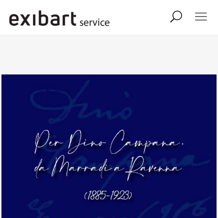
exibart job
comunicati stampa
shop
abbonamento
onpaper digital
exibart team
exibart.com
contatti
termini e condizioni
privacy