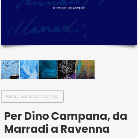
il mio account
Exibart.service - Exibartlab srl Via Placido Zurla 49b - 00176 Roma
- P.IVA 14105351002
torna ai comunicati stampa
Per Dino Campana, da
Marradi a Ravenna