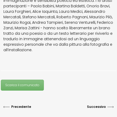
immaginazione e sensibilità poetica ed estetica. I 15 artisti
partecipanti – Paola Babini, Martina Baldetti, Onorio Bravi,
Laura Forghieri, Alice Iaquinta, Laura Medici, Alessandro
Mercatali, Stefano Mercatali, Roberto Pagnani, Maurizio Pilò,
Maurizio Rogai, Andrea Tampieri, Serena Venturelli, Federico
Zanzi, Marisa Zattini - hanno scelto liberamente un brano
tratto da una poesia o da un testo letterario per riviverlo e
tradurlo in immagine attenendosi ad un linguaggio
espressivo personale che va dalla pittura alla fotografia e
all’installazione.
Scarica il comunicato
Precedente
Successivo