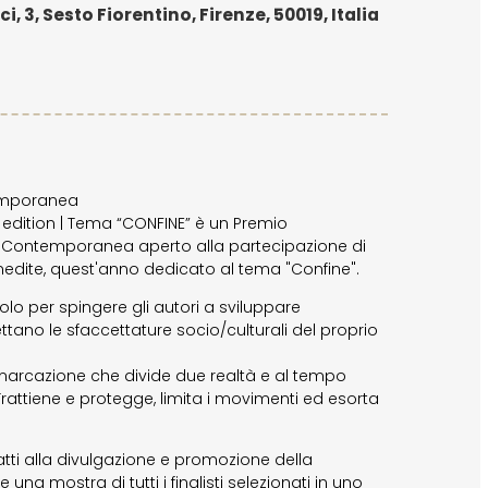
i, 3, Sesto Fiorentino, Firenze, 50019, Italia
temporanea
 edition | Tema “CONFINE” è un Premio
ia Contemporanea aperto alla partecipazione di
inedite, quest'anno dedicato al tema "Confine".
olo per spingere gli autori a sviluppare
lettano le sfaccettature socio/culturali del proprio
demarcazione che divide due realtà e al tempo
 Trattiene e protegge, limita i movimenti ed esorta
tti alla divulgazione e promozione della
na mostra di tutti i finalisti selezionati in uno