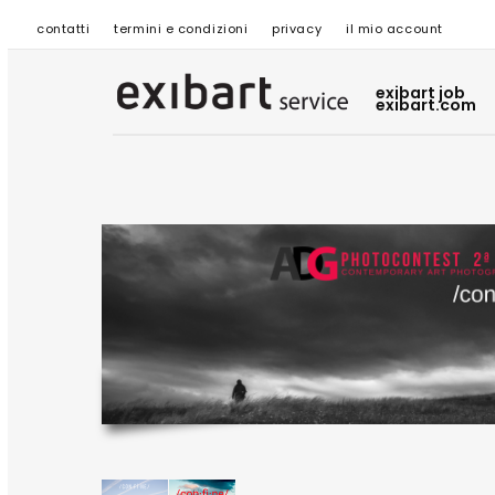
contatti
termini e condizioni
privacy
il mio account
exibart job
exibart.com