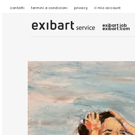
contatti
termini e condizioni
privacy
il mio account
exibart job
exibart.com