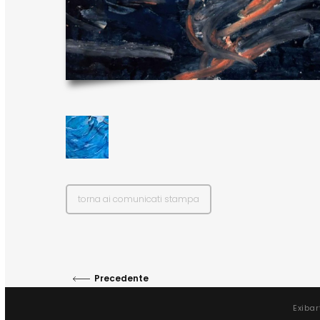
torna ai comunicati stampa
Precedente
Exibar