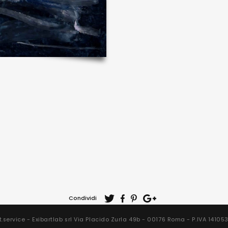
Condividi
t.service - Exibartlab srl Via Placido Zurla 49b - 00176 Roma - P.IVA 1410