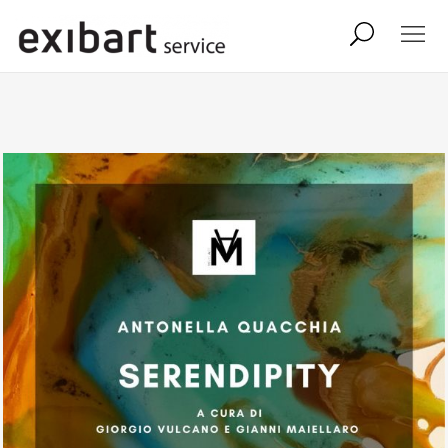
exibart job
comunicati stampa
shop
abbonamento
onpaper digital
exibart team
exibart.com
contatti
termini e condizioni
privacy