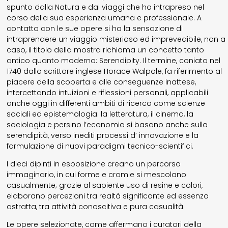
spunto dalla Natura e dai viaggi che ha intrapreso nel
corso della sua esperienza umana e professionale. A
contatto con le sue opere si ha la sensazione di
intraprendere un viaggio misterioso ed imprevedibile, non a
caso, il titolo della mostra richiama un concetto tanto
antico quanto moderno: Serendipity. Il termine, coniato nel
1740 dallo scrittore inglese Horace Walpole, fa riferimento al
piacere della scoperta e alle conseguenze inattese,
intercettando intuizioni e riflessioni personali, applicabili
anche oggi in differenti ambiti di ricerca come scienze
sociali ed epistemologia: la letteratura, il cinema, la
sociologia e persino l’economia si basano anche sulla
serendipità, verso inediti processi d’ innovazione e la
formulazione di nuovi paradigmi tecnico-scientifici.
I dieci dipinti in esposizione creano un percorso
immaginario, in cui forme e cromie si mescolano
casualmente; grazie al sapiente uso di resine e colori,
elaborano percezioni tra realtà significante ed essenza
astratta, tra attività conoscitiva e pura casualità.
Le opere selezionate, come affermano i curatori della