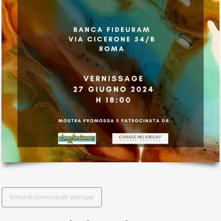
il mio account
Exibart.service - Exibartlab srl Via Placido Zurla 49b - 00176 Roma
- P.IVA 14105351002
torna ai comunicati stampa