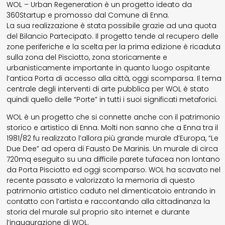
WOL – Urban Regeneration è un progetto ideato da
360Startup e promosso dal Comune di Enna.
La sua realizzazione è stata possibile grazie ad una quota
del Bilancio Partecipato. Il progetto tende al recupero delle
zone periferiche e la scelta per la prima edizione è ricaduta
sulla zona del Pisciotto, zona storicamente e
urbanisticamente importante in quanto luogo ospitante
l’antica Porta di accesso alla città, oggi scomparsa. Il tema
centrale degli interventi di arte pubblica per WOL è stato
quindi quello delle “Porte” in tutti i suoi significati metaforici.
WOL è un progetto che si connette anche con il patrimonio
storico e artistico di Enna. Molti non sanno che a Enna tra il
1981/82 fu realizzato l’allora più grande murale d’Europa, “Le
Due Dee” ad opera di Fausto De Marinis. Un murale di circa
720mq eseguito su una difficile parete tufacea non lontano
da Porta Pisciotto ed oggi scomparso. WOL ha scavato nel
recente passato e valorizzato la memoria di questo
patrimonio artistico caduto nel dimenticatoio entrando in
contatto con l’artista e raccontando alla cittadinanza la
storia del murale sul proprio sito internet e durante
l’inaugurazione di WOL.