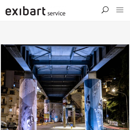
exibart job
comunicati stampa
shop
abbonamento
onpaper digital
exibart team
exibart.com
contatti
termini e condizioni
privacy