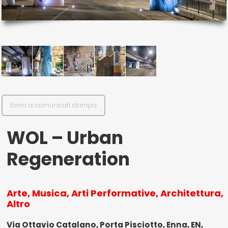
il mio account
Exibart.service - Exibartlab srl Via Placido Zurla 49b - 00176 Roma
- P.IVA 14105351002
torna ai comunicati stampa
WOL – Urban
Regeneration
Arte, Musica, Arti Performative, Architettura,
Altro
Via Ottavio Catalano, Porta Pisciotto, Enna, EN,