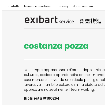
contatti
termini e condizioni
privacy
il mio account
exibart job
exibart.com
costanza pozza
Da sempre appassionata d'arte e dopo i miei stu
culturale, desidero approfondire anche il mondo 
sperimentare scrivendo un articolo per il giornale 
lavorativa in ambito culturale mi ha aiutata a
apprezzare notevolmente il team working.
Richiesta #100264