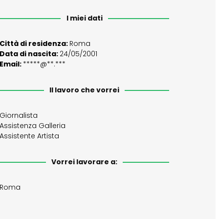
I miei dati
Città di residenza:
Roma
Data di nascita:
24/05/2001
Email:
*****@**.***
Il lavoro che vorrei
Giornalista
Assistenza Galleria
Assistente Artista
Vorrei lavorare a:
Roma