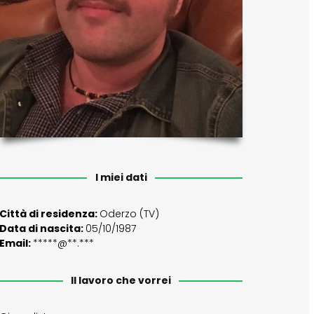
I miei dati
Città di residenza:
Oderzo (TV)
Data di nascita:
05/10/1987
Email:
*****@**.***
Il lavoro che vorrei