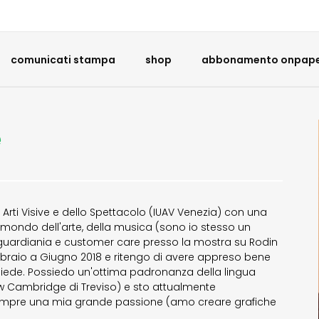
comunicati stampa
shop
abbonamento onpaper
è
rti Visive e dello Spettacolo (IUAV Venezia) con una
 mondo dell'arte, della musica (sono io stesso un
 guardiania e customer care presso la mostra su Rodin
bbraio a Giugno 2018 e ritengo di avere appreso bene
chiede. Possiedo un'ottima padronanza della lingua
 New Cambridge di Treviso) e sto attualmente
sempre una mia grande passione (amo creare grafiche