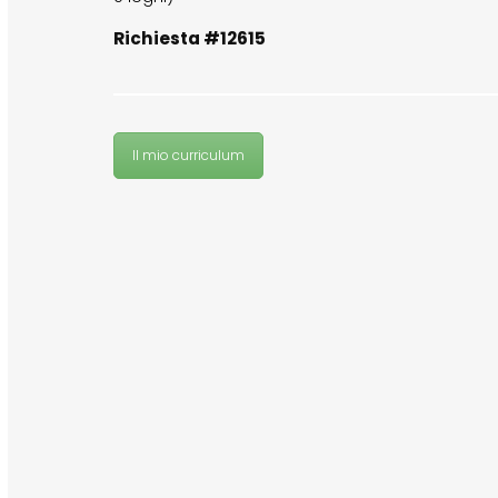
Richiesta #12615
Il mio curriculum