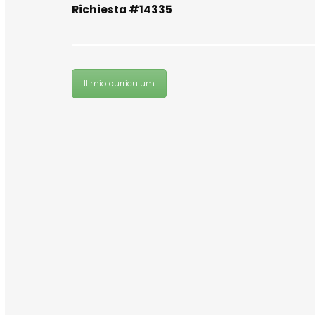
Richiesta #14335
Il mio curriculum