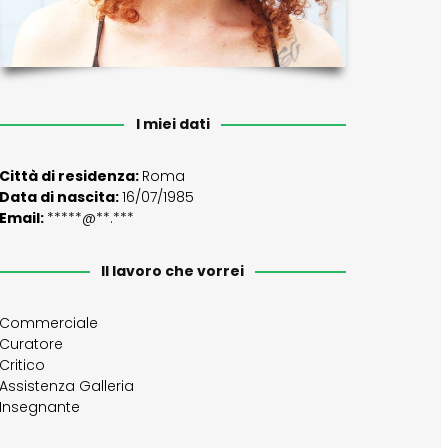
I miei dati
Città di residenza:
Roma
Data di nascita:
16/07/1985
Email:
*****@**.***
Il lavoro che vorrei
Commerciale
Curatore
Critico
Assistenza Galleria
Insegnante