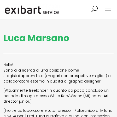
exibart job
comunicati stampa
Luca Marsano
shop
abbonamento
onpaper digital
Hello!
Sono alla ricerca di una posizione come
exibart team
exibart.com
stagista/apprendista (magari con prospettive migliori) o
collaboratore esterno in qualità di graphic designer.
[Attualmente freelancer in quanto da poco concluso un
contatti
periodo di stage presso White Red&Green (MI) come Art
director junior.]
termini e condizioni
[Inoltre collaboratore e tutor presso il Politecnico di Milano
e NABA per il Prof. Luca Buttafava e quindi con Intersezioni
privacy