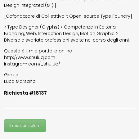
Design Integrated (MI).]
il mio account
[Cofondatore di Collletttivo.it Open-source Type Foundry]
> Type Designer (Glyphs) > Competenze in Editoria,
Branding, Web, Interaction Design, Motion Graphic >
Exibart.service - Exibartlab srl Via Placido Zurla 49b - 00176 Roma
- P.IVA 14105351002
Diverse e svariate professioni svolte nel corso degli anni.
Questo è il mio portfolio online
http://www.shuluq.com
instagram.com/_shuluq/
Grazie
Luca Marsano
Richiesta #18137
Il mio curriculum