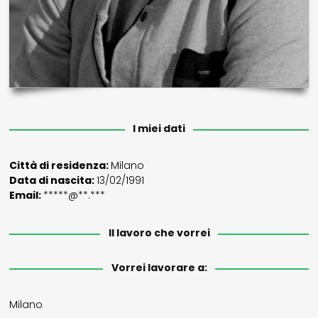
I miei dati
Città di residenza:
Milano
Data di nascita:
13/02/1991
Email:
*****@**.***
Il lavoro che vorrei
Vorrei lavorare a:
Milano