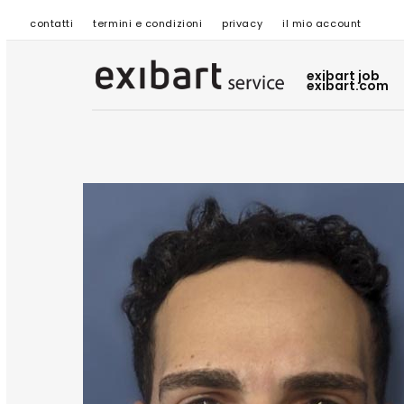
contatti
termini e condizioni
privacy
il mio account
exibart job
exibart.com