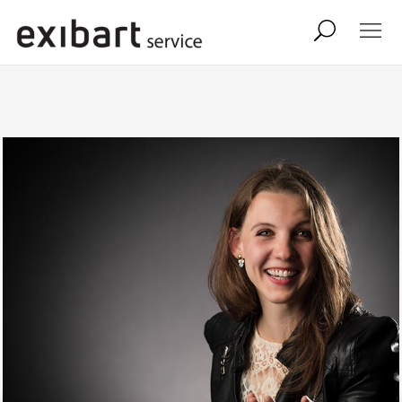
exibart job
comunicati stampa
shop
abbonamento
onpaper digital
exibart team
exibart.com
contatti
termini e condizioni
privacy