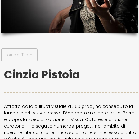
il mio account
Exibart.service - Exibartlab srl Via Placido Zurla 49b - 00176 Roma
- P.IVA 14105351002
torna al Team
Cinzia Pistoia
Attratta dalla cultura visuale a 360 gradi, ha conseguito la
laurea in arti visive presso l’Accademia di belle arti di Brera
e, dopo, la specializzazione in Visual Cultures e pratiche
curatoriali. Ha seguito numerosi progetti nell’ambito di
ricerche interculturali e interdisciplinari e si interessa di tutto