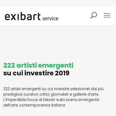
exibart job
comunicati stampa
shop
abbonamento
onpaper digital
222 artisti emergenti
su cui investire 2019
exibart team
exibart.com
222 artisti emergenti su cui investire selezionati dai più
prestigiosi curatori, critici, giornalisti e gallerie d’arte.
L’imperdibile focus di Exibart sulla scena emergente
contatti
dell’arte contemporanea italiana
termini e condizioni