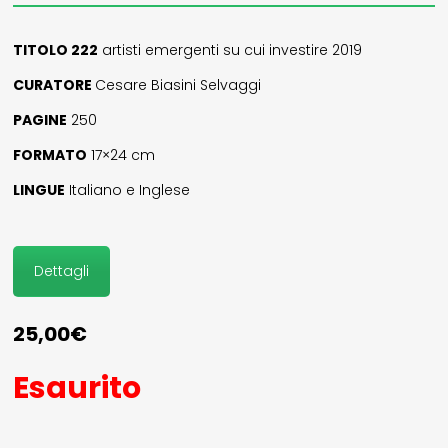
privacy
TITOLO 222
artisti emergenti su cui investire 2019
il mio account
CURATORE
Cesare Biasini Selvaggi
PAGINE
250
Exibart.service - Exibartlab srl Via Placido Zurla 49b - 00176 Roma
- P.IVA 14105351002
FORMATO
17×24 cm
LINGUE
Italiano e Inglese
Dettagli
25,00
€
Esaurito