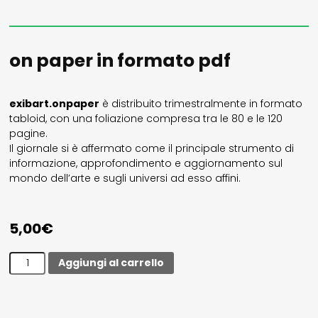
privacy
il mio account
on paper in formato pdf
Exibart.service - Exibartlab srl Via Placido Zurla 49b - 00176 Roma
exibart.onpaper
è distribuito trimestralmente in formato
- P.IVA 14105351002
tabloid, con una foliazione compresa tra le 80 e le 120
pagine.
Il giornale si è affermato come il principale strumento di
informazione, approfondimento e aggiornamento sul
mondo dell’arte e sugli universi ad esso affini.
5,00
€
On
Aggiungi al carrello
paper
n.107
quantità