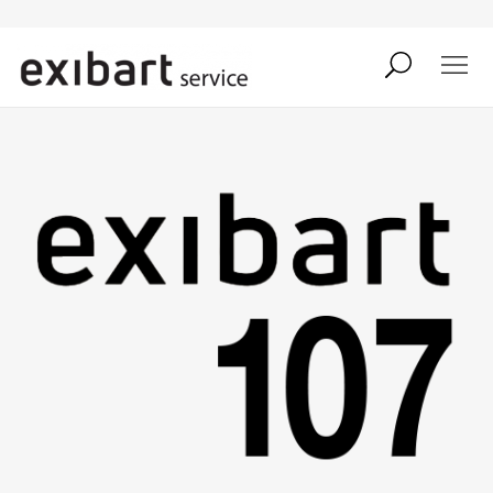
exibart job
comunicati stampa
shop
abbonamento
onpaper digital
exibart team
exibart.com
contatti
termini e condizioni