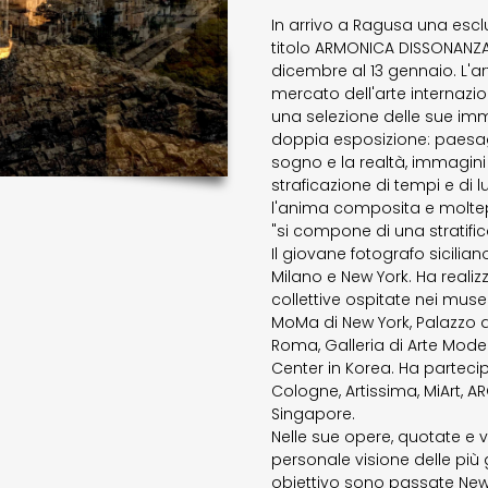
In arrivo a Ragusa una esc
titolo ARMONICA DISSONANZA, 
dicembre al 13 gennaio. L'a
mercato dell'arte internazio
una selezione delle sue imm
doppia esposizione: paesag
sogno e la realtà, immagini
straficazione di tempi e di
l'anima composita e moltepli
"si compone di una stratifica
Il giovane fotografo sicilia
Milano e New York. Ha realiz
collettive ospitate nei musei
MoMa di New York, Palazzo de
Roma, Galleria di Arte Mode
Center in Korea. Ha partecip
Cologne, Artissima, MiArt, A
Singapore.
Nelle sue opere, quotate e v
personale visione delle più 
obiettivo sono passate New Y