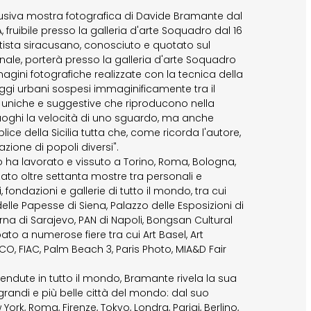
lusiva mostra fotografica di Davide Bramante dal
fruibile presso la galleria d'arte Soquadro dal 16
rtista siracusano, conosciuto e quotato sul
nale, porterà presso la galleria d'arte Soquadro
agini fotografiche realizzate con la tecnica della
gi urbani sospesi immaginificamente tra il
 uniche e suggestive che riproducono nella
 luoghi la velocità di uno sguardo, ma anche
ce della Sicilia tutta che, come ricorda l'autore,
zione di popoli diversi".
no ha lavorato e vissuto a Torino, Roma, Bologna,
zato oltre settanta mostre tra personali e
, fondazioni e gallerie di tutto il mondo, tra cui
lle Papesse di Siena, Palazzo delle Esposizioni di
rna di Sarajevo, PAN di Napoli, Bongsan Cultural
ato a numerose fiere tra cui Art Basel, Art
RCO, FIAC, Palm Beach 3, Paris Photo, MIA&D Fair
endute in tutto il mondo, Bramante rivela la sua
grandi e più belle città del mondo: dal suo
ork, Roma, Firenze, Tokyo, Londra, Parigi, Berlino,