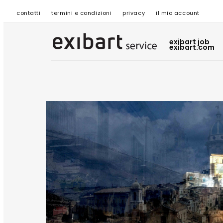
contatti
termini e condizioni
privacy
il mio account
exibart job
exibart.com