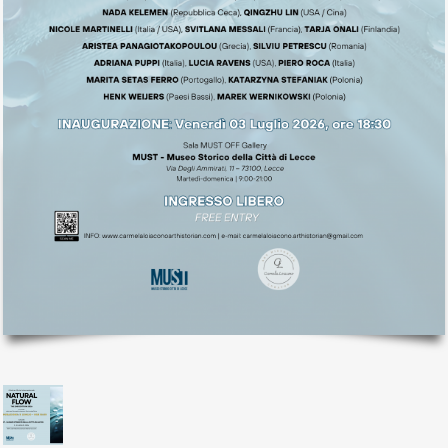
il mio account
Exibart.service - Exibartlab srl Via Placido Zurla 49b - 00176 Roma
- P.IVA 14105351002