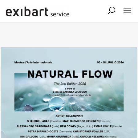
exibart job
comunicati stampa
shop
abbonamento
onpaper digital
exibart team
exibart.com
contatti
termini e condizioni
privacy