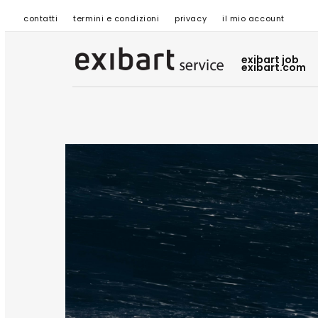
contatti
termini e condizioni
privacy
il mio account
exibart job
exibart.com