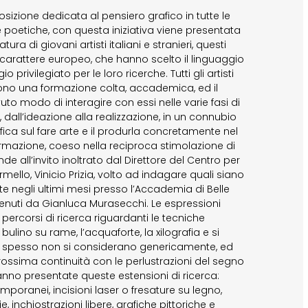
sizione dedicata al pensiero grafico in tutte le
e poetiche, con questa iniziativa viene presentata
 di giovani artisti italiani e stranieri, questi
i carattere europeo, che hanno scelto il linguaggio
o privilegiato per le loro ricerche. Tutti gli artisti
ono una formazione colta, accademica, ed il
vuto modo di interagire con essi nelle varie fasi di
 dall’ideazione alla realizzazione, in un connubio
sofica sul fare arte e il produrla concretamente nel
rmazione, coeso nella reciproca stimolazione di
de all’invito inoltrato dal Direttore del Centro per
mello, Vinicio Prizia, volto ad indagare quali siano
e negli ultimi mesi presso l’Accademia di Belle
 tenuti da Gianluca Murasecchi. Le espressioni
 percorsi di ricerca riguardanti le tecniche
 bulino su rame, l’acquaforte, la xilografia e si
he spesso non si considerano genericamente, ed
ossima continuità con le perlustrazioni del segno
anno presentate queste estensioni di ricerca:
poranei, incisioni laser o fresature su legno,
e, inchiostrazioni libere, grafiche pittoriche e