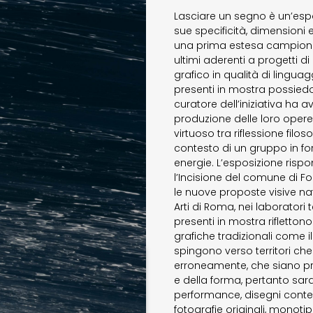
Lasciare un segno è un’espo
sue specificità, dimensioni 
una prima estesa campionatura
ultimi aderenti a progetti d
grafico in qualità di linguaggi
presenti in mostra possied
curatore dell’iniziativa ha a
produzione delle loro opere,
virtuoso tra riflessione filo
contesto di un gruppo in fo
energie. L’esposizione rispon
l’Incisione del comune di For
le nuove proposte visive nat
Arti di Roma, nei laboratori
presenti in mostra riflettono
grafiche tradizionali come il
spingono verso territori c
erroneamente, che siano pr
e della forma, pertanto sar
performance, disegni contem
fotografie originali, monotipi