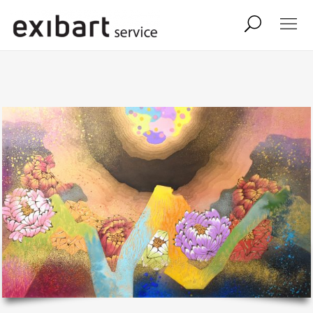
exibart job
comunicati stampa
shop
abbonamento
onpaper digital
exibart team
exibart.com
contatti
termini e condizioni
privacy