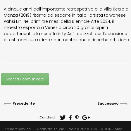
A cinque anni dall’importante retrospettiva alla Villa Reale di
Monza (2019) ritorna ad esporre in Italia l’artista taiwanese
Pahsi Lin. Nei primi tre mesi della Biennale Arte 2024, il
maestro esporrà a Venezia circa 20 grandi dipinti
appartenenti alla serie ‘Infinity Art’, realizzati per l’occasione
e testimoni sue ultime sperimentazione e ricerche artistiche.
Scarica il comunicato
Precedente
Successivo
Condividi
Exibart.service - Exibartlab srl Via Placido Zurla 49b - 00176 Roma -