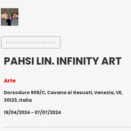
il mio account
Exibart.service - Exibartlab srl Via Placido Zurla 49b - 00176 Roma
- P.IVA 14105351002
torna ai comunicati stampa
PAHSI LIN. INFINITY ART
Arte
Dorsoduro 909/C, Cavana ai Gesuati, Venezia, VE,
30123, Italia
19/04/2024 - 07/07/2024