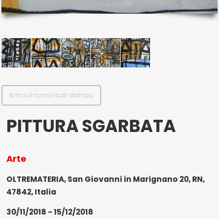
il mio account
Exibart.service - Exibartlab srl Via Placido Zurla 49b - 00176 Roma
- P.IVA 14105351002
torna ai comunicati stampa
PITTURA SGARBATA
Arte
OLTREMATERIA, San Giovanni in Marignano 20, RN,
47842, Italia
30/11/2018 - 15/12/2018