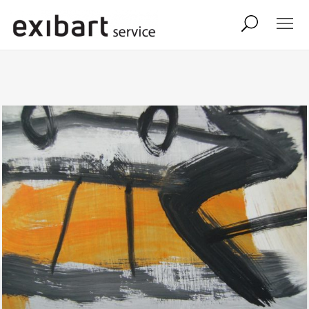
exibart job
comunicati stampa
shop
abbonamento
onpaper digital
exibart team
exibart.com
contatti
termini e condizioni
privacy