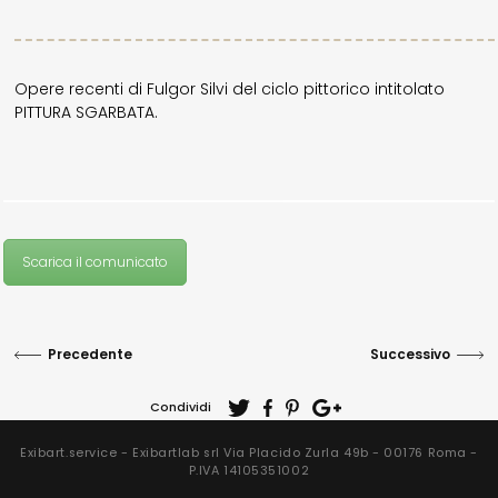
Opere recenti di Fulgor Silvi del ciclo pittorico intitolato
PITTURA SGARBATA.
Scarica il comunicato
Precedente
Successivo
Condividi
Exibart.service - Exibartlab srl Via Placido Zurla 49b - 00176 Roma -
P.IVA 14105351002