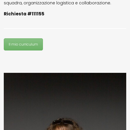
squadra, organizzazione logistica e collaborazione.
il mio account
Richiesta #111155
Exibart.service - Exibartlab srl Via Placido Zurla 49b - 00176 Roma
- P.IVA 14105351002
Il mio curriculum