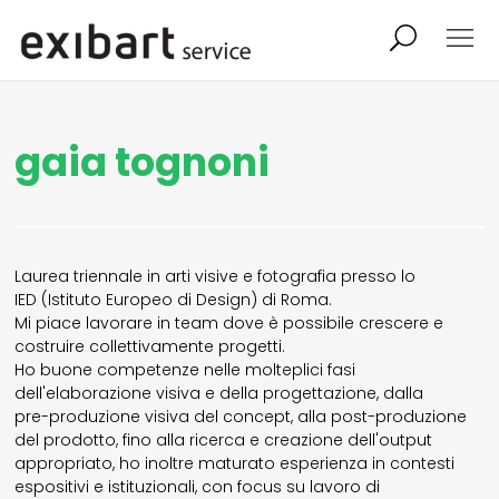
exibart job
comunicati stampa
gaia tognoni
shop
abbonamento
onpaper digital
Laurea triennale in arti visive e fotografia presso lo
IED (Istituto Europeo di Design) di Roma.
exibart team
exibart.com
Mi piace lavorare in team dove è possibile crescere e
costruire collettivamente progetti.
Ho buone competenze nelle molteplici fasi
dell'elaborazione visiva e della progettazione, dalla
contatti
pre-produzione visiva del concept, alla post-produzione
del prodotto, fino alla ricerca e creazione dell'output
termini e condizioni
appropriato, ho inoltre maturato esperienza in contesti
espositivi e istituzionali, con focus su lavoro di
privacy