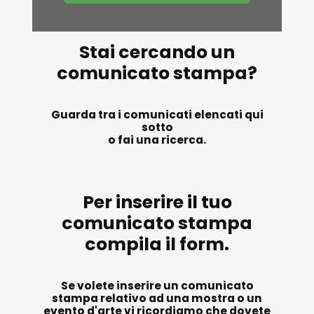
il mio account
Stai cercando un
comunicato stampa?
Exibart.service - Exibartlab srl Via Placido Zurla 49b - 00176 Roma
- P.IVA 14105351002
Guarda tra i comunicati elencati qui
sotto
o fai una ricerca.
Per inserire il tuo
comunicato stampa
compila il form.
Se volete inserire un comunicato
stampa relativo ad una mostra o un
evento d'arte vi ricordiamo che dovete