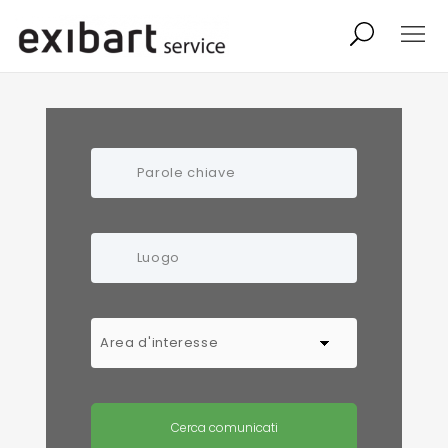
exibart job
comunicati stampa
shop
abbonamento
onpaper digital
exibart team
exibart.com
contatti
termini e condizioni
Cerca comunicati
privacy